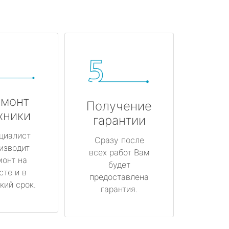
монт
Получение
хники
гарантии
циалист
Сразу после
изводит
всех работ Вам
монт на
будет
сте и в
предоставлена
кий срок.
гарантия.