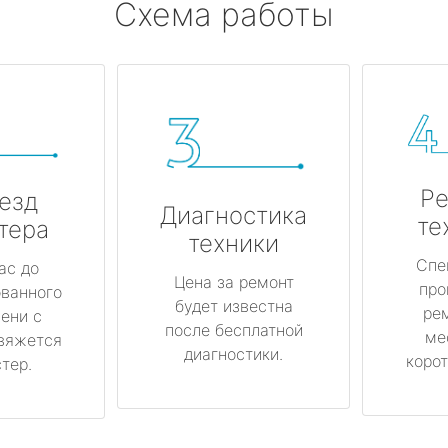
Схема работы
Ре
езд
Диагностика
те
тера
техники
Спе
ас до
Цена за ремонт
про
ованного
будет известна
ре
ени с
после бесплатной
ме
вяжется
диагностики.
корот
тер.