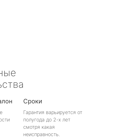
ные
ьства
алон
Сроки
е
Гарантия варьируется от
ости
полугода до 2-х лет
смотря какая
неисправность.