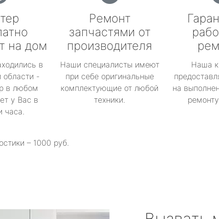
тер
Ремонт
Гаран
латно
запчастями от
рабо
т на дом
производителя
рем
аходились в
Наши специалисты имеют
Наша к
 области -
при себе оригинальные
предоставл
р в любом
комплектующие от любой
на выполнен
ет у Вас в
техники.
ремонту 
и часа.
остики – 1000 руб.
Вызвать 