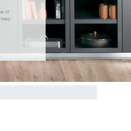
и от
стику