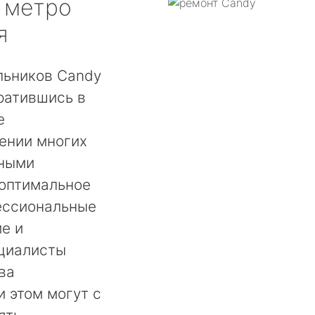
метро
я
льников Candy
ратившись в
е
ении многих
бными
 оптимальное
ессиональные
е и
ециалисты
ва
и этом могут с