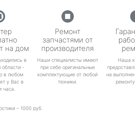
тер
Ремонт
Гаран
латно
запчастями от
рабо
т на дом
производителя
рем
аходились в
Наши специалисты имеют
Наша к
 области -
при себе оригинальные
предоставл
р в любом
комплектующие от любой
на выполнен
ет у Вас в
техники.
ремонту 
и часа.
остики – 1000 руб.