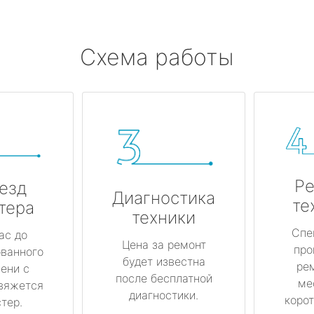
Схема работы
Ре
езд
Диагностика
те
тера
техники
Спе
ас до
Цена за ремонт
про
ованного
будет известна
ре
ени с
после бесплатной
ме
вяжется
диагностики.
корот
тер.