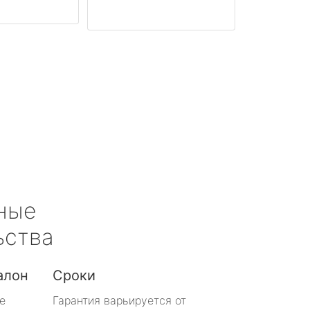
ные
ьства
алон
Сроки
е
Гарантия варьируется от