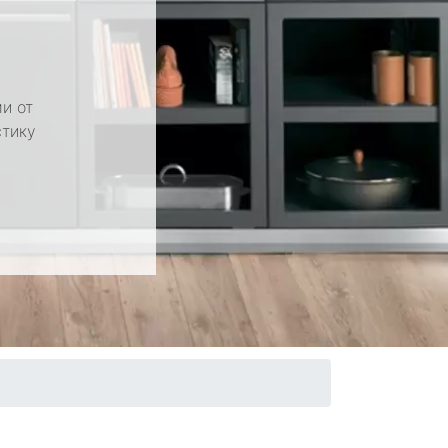
и от
стику