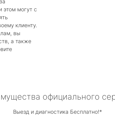
ва
и этом могут с
ять
оему клиенту.
лам, вы
тв, а также
овите
мущества официального се
Выезд и диагностика Бесплатно!*