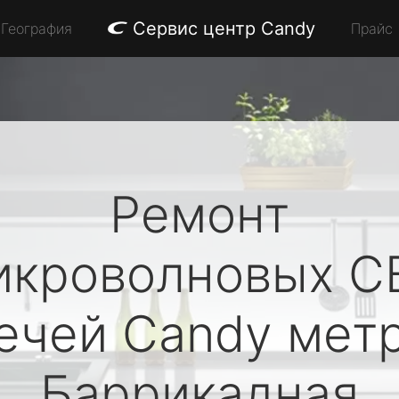
Сервис центр Candy
География
Прайс
Ремонт
икроволновых С
ечей
Candy
мет
Баррикадная