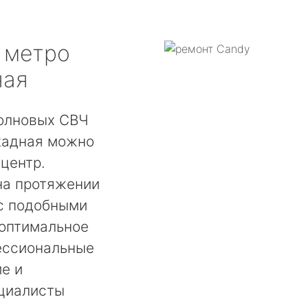
метро
ная
олновых СВЧ
кадная можно
центр.
на протяжении
 с подобными
 оптимальное
ессиональные
е и
ециалисты