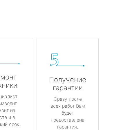
монт
Получение
хники
гарантии
циалист
Сразу после
изводит
всех работ Вам
монт на
будет
сте и в
предоставлена
кий срок.
гарантия.