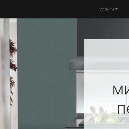
Услуги
м
п