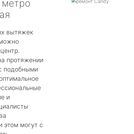
метро
ая
ых вытяжек
 можно
центр.
на протяжении
 с подобными
 оптимальное
ессиональные
е и
ециалисты
ва
и этом могут с