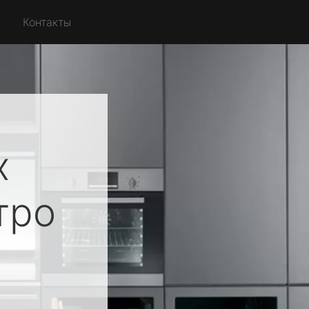
Контакты
х
тро