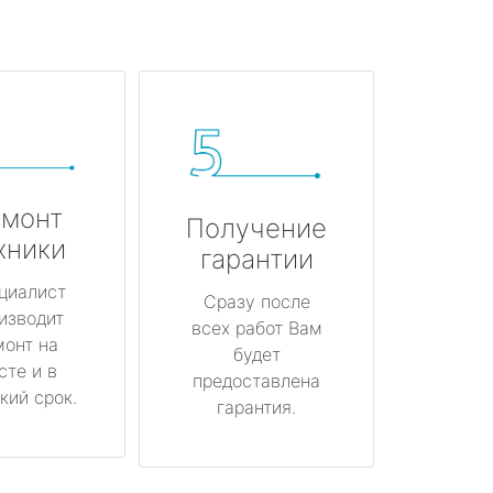
монт
Получение
хники
гарантии
циалист
Сразу после
изводит
всех работ Вам
монт на
будет
сте и в
предоставлена
кий срок.
гарантия.