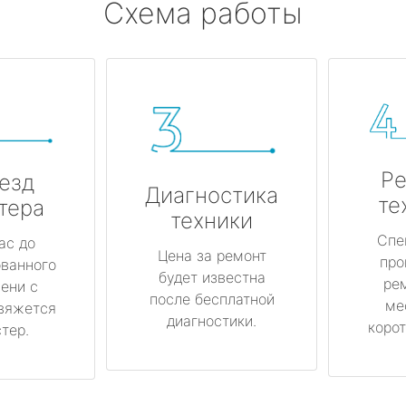
Схема работы
Ре
езд
Диагностика
те
тера
техники
Спе
ас до
Цена за ремонт
про
ованного
будет известна
ре
ени с
после бесплатной
ме
вяжется
диагностики.
корот
тер.