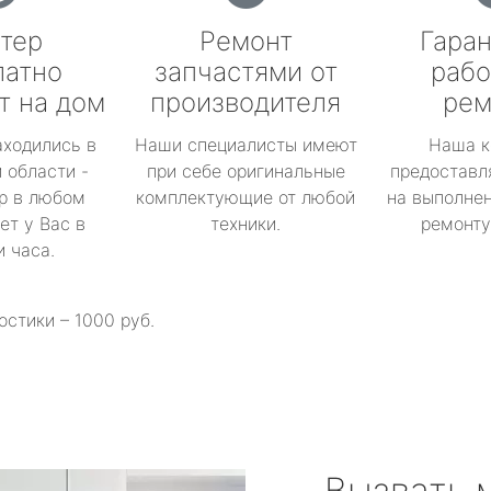
тер
Ремонт
Гаран
латно
запчастями от
рабо
т на дом
производителя
рем
аходились в
Наши специалисты имеют
Наша к
 области -
при себе оригинальные
предоставл
р в любом
комплектующие от любой
на выполнен
ет у Вас в
техники.
ремонту 
и часа.
остики – 1000 руб.
Вызвать 