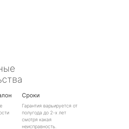
ные
ьства
алон
Сроки
е
Гарантия варьируется от
ости
полугода до 2-х лет
смотря какая
неисправность.